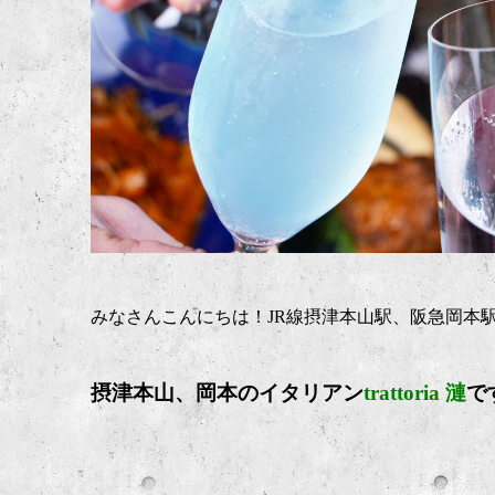
みなさんこんにちは！JR線摂津本山駅、阪急岡本
摂津本山、岡本のイタリア
ン
trattoria 漣
で