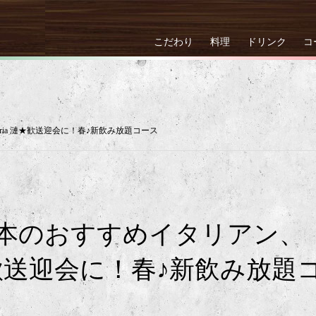
こだわり
料理
ドリンク
コ
oria 漣★歓送迎会に！春♪新飲み放題コース
本のおすすめイタリアン、
a 漣★歓送迎会に！春♪新飲み放題