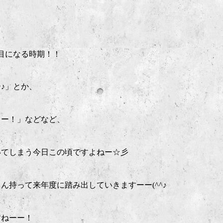
目になる時期！！
♪」とか、
うー！」などなど、
いてしまう今日この頃ですよねー☆彡
持って来年度に踏み出していきますーー(^^♪
すねーー！