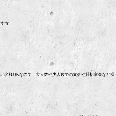
ます☆
大25名様OKなので、大人数や少人数での宴会や貸切宴会など様