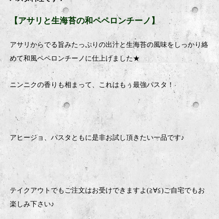
【アサリと生海苔の和ペペロンチーノ】
アサリからでる旨みたっぷりの出汁と生海苔の風味をしっかり絡
めて和風ペペロンチーノに仕上げました
★
ニンニクの香りも相まって、これはもぅ最強パスタ！
アヒージョ、パスタともに是非お試し頂きたい一品です♪
テイクアウトでもご注文はお受けできますよ
(
≧∀≦
)
ご自宅でもお
楽しみ下さい♪