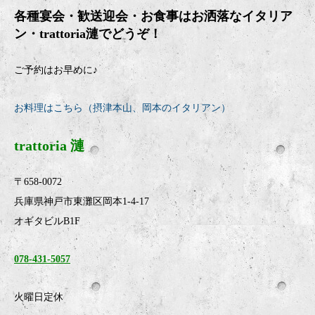
各種宴会・歓送迎会・お食事はお洒落なイタリア
ン・
trattoria
漣でどうぞ！
ご予約はお早めに♪
お料理はこちら（摂津本山、岡本のイタリアン）
trattoria 漣
〒658-0072
兵庫県神戸市東灘区岡本1-4-17
オギタビルB1F
078-431-5057
火曜日定休