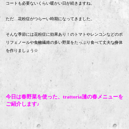
コートも必要ないくらい暖かい日が続きますね。
ただ
…
花粉症がつらーい時期になってきました。
そんな季節には花粉症に効果あり！のトマトやレンコンなどのポ
リフェノールや食物繊維の多い野菜をたっぷり食べて丈夫な身体
を作りましょう
☆
今日は春野菜を使った、
trattorìa
漣の春メニューを
ご紹介します♪