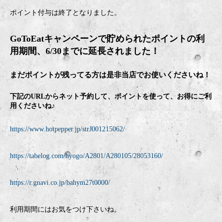
ポイント付与は終了となりました。
GoToEatキャンペーンで貯められたポイントの利
用期間、6/30までに延長されました！
まだポイントが残ってる方は是非当店でお使いくださいね！
下記のURLからネット予約して、ポイントを使って、お得にご利
用くださいね♪
https://www.hotpepper.jp/strJ001215062/
https://tabelog.com/hyogo/A2801/A280105/28053160/
https://r.gnavi.co.jp/bahym27t0000/
利用期間にはお気をつけ下さいね。