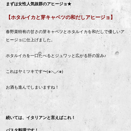
まずは女性人気抜群のアヒージョ
★
【ホタルイカと芽キャベツの和だしアヒージョ】
春野菜特有の甘さの芽キャベツとホタルイカを和だしで優しいア
ヒージョに仕上げました。
ホタルイカを一口たべるとジュワッと広がる肝の旨み♪
これはヤミツキです〜
(
๑
>
◡
<
๑
)
お酒も進んでしまいますね！
続いては、イタリアンと言えばこれ！
パスタ料理です！