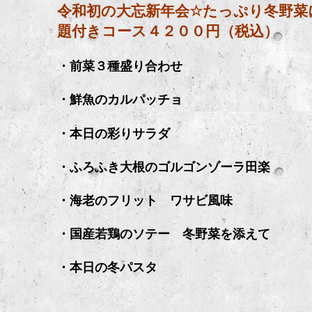
令和初の大忘新年会
☆
たっぷり冬野菜
題付きコース４２００円（税込）
・前菜３種盛り合わせ
・鮮魚のカルパッチョ
・本日の彩りサラダ
・ふろふき大根のゴルゴンゾーラ田楽
・海老のフリット ワサビ風味
・国産若鶏のソテー 冬野菜を添えて
・本日の冬パスタ