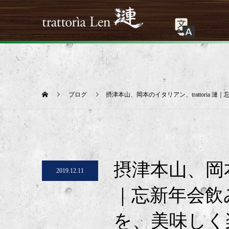
ブログ
摂津本山、岡本のイタリアン、trattori
摂津本山、岡本の
2019.12.11
｜忘新年会飲
を、美味しく