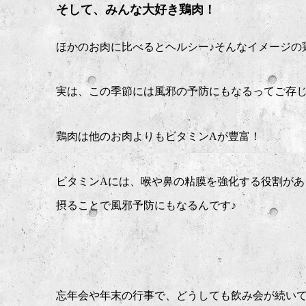
そして、みんな大好き鶏肉！
ほかのお肉に比べるとヘルシー
♪
そんなイメージの
実は、この季節には風邪の予防にもなるってご存
鶏肉は他のお肉よりもビタミン
A
が豊富！
ビタミン
A
には、喉や鼻の粘膜を強化する役割があ
摂ることで風邪予防にもなるんです
♪
忘年会や年末の行事で、どうしても飲み会が続い