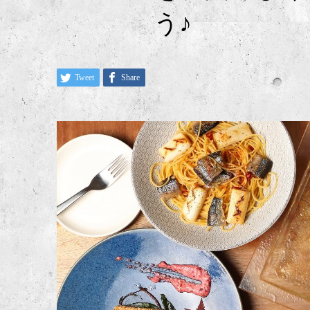
う♪
Tweet
Share