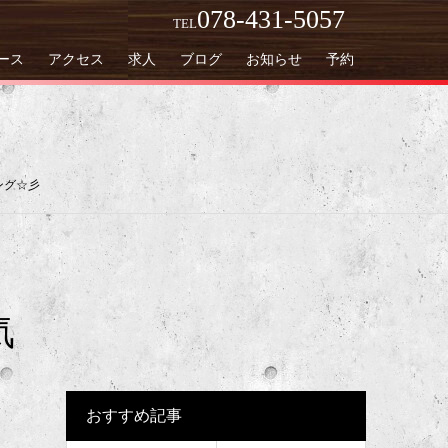
078-431-5057
TEL
ース
アクセス
求人
ブログ
お知らせ
予約
ング☆彡
気
おすすめ記事