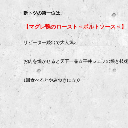
断トツの第一位は、
【マグレ鴨のロースト～ポルトソース～】
リピーター続出で大人気♪
お肉を焼かせると天下一品☆平井シェフの焼き技
1回食べるとやみつきに☆彡