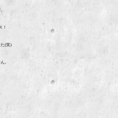
が、
ス！
(笑)
せん。