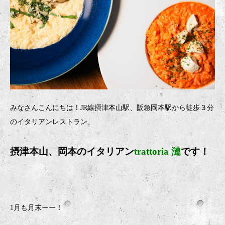
みなさんこんにちは！JR線摂津本山駅、阪急岡本駅から徒歩３分
のイタリアンレストラン
摂津本山、岡本のイタリア
ン
trattoria 漣
です！
1月も月末ーー！