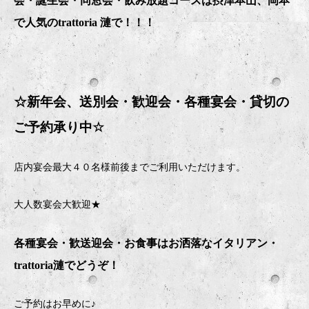
会・誕生会・同窓会・飲み放題コースは摂津本山、岡本
で人気のtrattoria 漣で！！！
☆新年会、送別会・歓迎会・
各種宴会・貸切の
ご予約承り中
☆
店内宴会最大４０名様前後までご利用いただけます。
大人数宴会大歓迎★
各種宴会・歓送迎会・お食事はお洒落なイタリアン・
trattoria
漣でどうぞ！
ご予約はお早めに♪