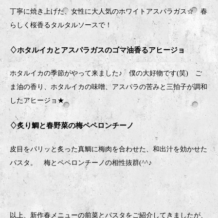
丁寧に焼き上げた、女性に大人気のホワイトアスパラガス☆ 春
らしく桜香るタルタルソースで！
♢ホタルイカとアスパラガスのゴマ油香るアヒージョ
ホタルイカの季節がやって来ました♪ 僕の大好物です(笑) ご
ま油の香り、ホタルイカの味噌、アスパラの苦みと三拍子が調和
したアヒージョ★
♢炙り鯛と春野菜の梅ペペロンチーノ
皮目をパリッと炙った真鯛に梅肉を合わせた、和出汁を効かせた
パスタ。 梅とペペロンチーノの相性抜群(^^♪
以上、新作春メニューの前菜とパスタをご紹介してきましたが、