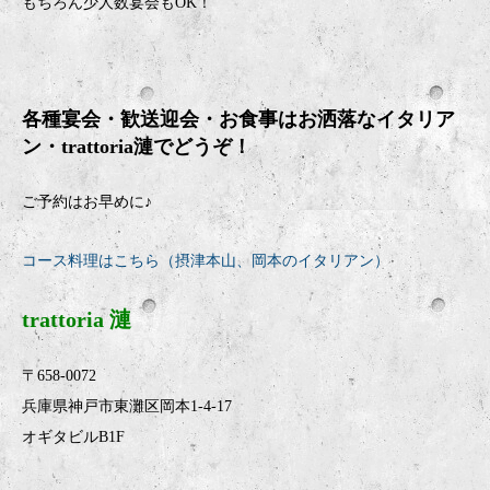
もちろん少人数宴会も
OK
！
各種宴会・歓送迎会・お食事はお洒落なイタリア
ン・
trattoria
漣でどうぞ！
ご予約はお早めに♪
コース料理はこちら（摂津本山、岡本のイタリアン）
trattoria 漣
〒658-0072
兵庫県神戸市東灘区岡本1-4-17
オギタビルB1F