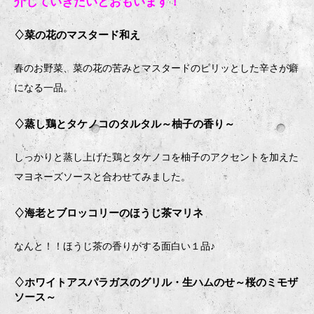
介していきたいとおもいます！
♢菜の花のマスタード和え
春のお野菜、菜の花の苦みとマスタードのピリッとした辛さが癖
になる一品。
♢蒸し鶏とタケノコのタルタル～柚子の香り～
しっかりと蒸し上げた鶏とタケノコを柚子のアクセントを加えた
マヨネーズソースと合わせてみました。
♢海老とブロッコリーのほうじ茶マリネ
なんと！！ほうじ茶の香りがする面白い１品♪
♢ホワイトアスパラガスのグリル・生ハムのせ～桜のミモザ
ソース～