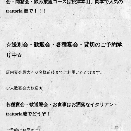
会・同窓会・飲み放題コースは摂津本山、岡本で人気の
trattoria 漣で！！！
☆送別会・歓迎会・
各種宴会・貸切のご予約承
り中
☆
店内宴会最大４０名様前後までご利用いただけます。
少人数宴会大歓迎★
各種宴会・歓送迎会・お食事はお洒落なイタリアン・
trattoria
漣でどうぞ！
ご予約はお早めに♪