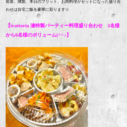
前菜、燻製、本日のフリット、お肉料理がセットになった盛り合
わせは自宅ご飯を豪華に彩ります
☆
【trattoria 漣特製パーティー料理盛り合わせ 3名様
から6名様のボリューム(^^♪】