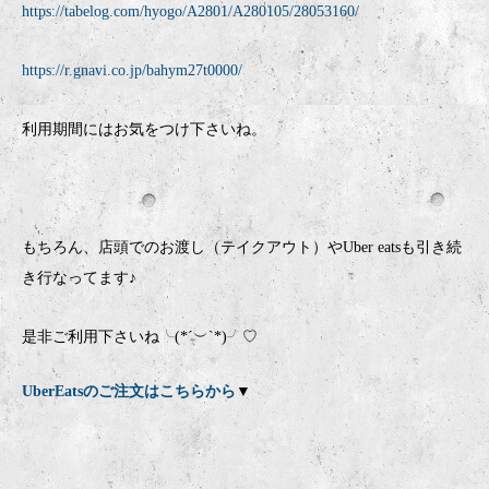
https://tabelog.com/hyogo/A2801/A280105/28053160/
https://r.gnavi.co.jp/bahym27t0000/
利用期間にはお気をつけ下さいね。
もちろん、店頭でのお渡し（テイクアウト）やUber eatsも引き続
き行なってます♪
是非ご利用下さいね╰(*´︶`*)╯♡
UberEatsのご注文はこちらから
▼