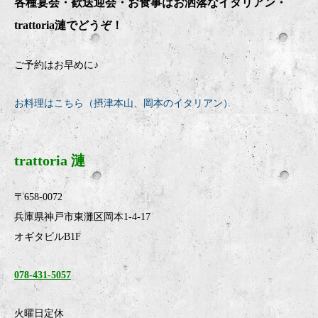
各種宴会・歓送迎会・お食事はお洒落なイタリアン・
trattoria
漣でどうぞ！
ご予約はお早めに♪
お料理はこちら（摂津本山、岡本のイタリアン）
trattoria 漣
〒658-0072
兵庫県神戸市東灘区岡本1-4-17
オギタビルB1F
078-431-5057
火曜日定休