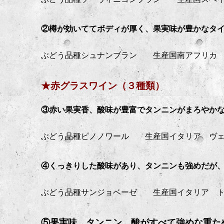
②樽が効いててボディが厚く、果実味が豊かなタ
ぶどう品種シュナンブラン 生産国南アフリカ
★赤グラスワイン（３種類）
③赤い果実香、酸味が豊富でタンニンがまろやか
ぶどう品種ピノノワール 生産国イタリア ヴ
④くっきりした酸味があり、タンニンも強めだが
ぶどう品種サンジョベーゼ 生産国イタリア ト
⑤果実味、タンニン、酸がすべて強めな重た