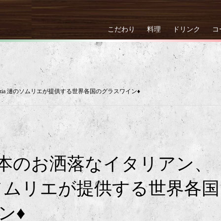
こだわり
料理
ドリンク
コ
oria 漣のソムリエが提供する世界各国のグラスワイン♦
本のお洒落なイタリアン、
a 漣のソムリエが提供する世界各国
ン♦