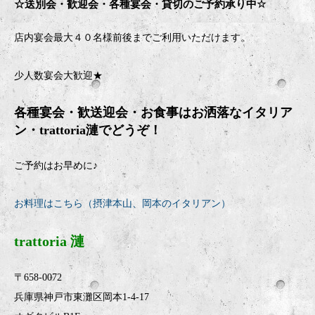
☆送別会・歓迎会・
各種宴会・貸切のご予約承り中
☆
店内宴会最大４０名様前後までご利用いただけます。
少人数宴会大歓迎★
各種宴会・歓送迎会・お食事はお洒落なイタリア
ン・
trattoria
漣でどうぞ！
ご予約はお早めに♪
お料理はこちら（摂津本山、岡本のイタリアン）
trattoria 漣
〒658-0072
兵庫県神戸市東灘区岡本1-4-17