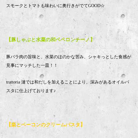
スモークとトマトも味わいに奥行きがでてGOOD☆
【豚しゃぶと水菜の和ペペロンチーノ】
豚バラ肉の旨味と、水菜のほのかな苦み、シャキっとした食感が
見事にマッチした一皿！！
trattoria 漣では和だしを加えることにより、深みがあるオイルパ
スタに仕上げております♪
【栗とベーコンのクリームパスタ】