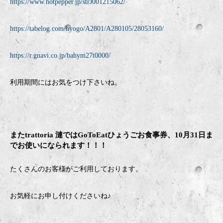
https://www.hotpepper.jp/strJ001215062/
https://tabelog.com/hyogo/A2801/A280105/28053160/
https://r.gnavi.co.jp/bahym27t0000/
利用期間にはお気をつけ下さいね。
またtrattoria 漣ではGoToEatひょうごお食事券、10月31日ま
でお使いになられます！！！
たくさんのお客様がご利用しております。
お気軽にお申し付けくださいね♪