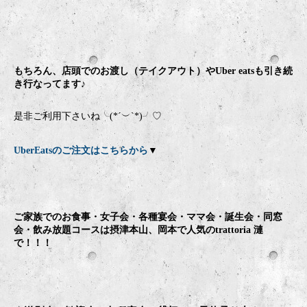
もちろん、店頭でのお渡し（テイクアウト）やUber eatsも引き続
き行なってます♪
是非ご利用下さいね╰(*´︶`*)╯♡
UberEatsのご注文はこちらから
▼
ご家族でのお食事・女子会・各種宴会・ママ会・誕生会・同窓
会・飲み放題コースは摂津本山、岡本で人気のtrattoria 漣
で！！！