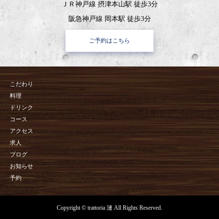
ＪＲ神戸線 摂津本山駅 徒歩3分
阪急神戸線 岡本駅 徒歩3分
ご予約はこちら
こだわり
料理
ドリンク
コース
アクセス
求人
ブログ
お知らせ
予約
Copyright © trattoria 漣 All Rights Reserved.